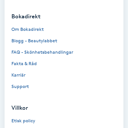
Brynformning
Bokadirekt
Brynfärgning
Om Bokadirekt
Blogg - Beautylabbet
Brynplockning
FAQ - Skönhetsbehandlingar
Bröllopsuppsättning
Fakta & Råd
C
Karriär
Celluliter
Support
Coachning
Villkor
Color correction
Etisk policy