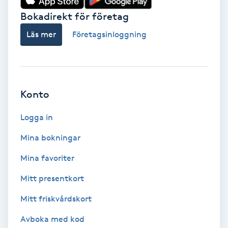
Bokadirekt för företag
Babylights
Läs mer
Företagsinloggning
Balayage
Bambumassage
Konto
Barber
Logga in
Barnklippning
Mina bokningar
Mina favoriter
BIAB
Mitt presentkort
Blowout
Mitt friskvårdskort
Bottenfärg
Avboka med kod