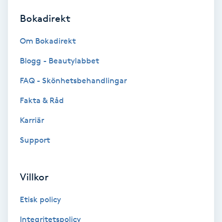
Bokadirekt
Brynformning
Om Bokadirekt
Brynfärgning
Blogg - Beautylabbet
Brynplockning
FAQ - Skönhetsbehandlingar
Fakta & Råd
Bröllopsuppsättning
C
Karriär
Support
Celluliter
Coachning
Villkor
Color correction
Etisk policy
Integritetspolicy