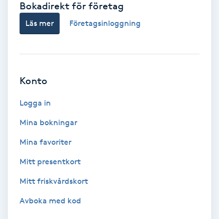
Bokadirekt för företag
Babylights
Läs mer
Företagsinloggning
Balayage
Bambumassage
Konto
Barber
Logga in
Mina bokningar
Barnklippning
Mina favoriter
BIAB
Mitt presentkort
Mitt friskvårdskort
Blowout
Avboka med kod
Bottenfärg