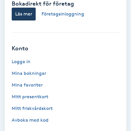
Bokadirekt för företag
Babylights
Läs mer
Företagsinloggning
Balayage
Bambumassage
Konto
Barber
Logga in
Mina bokningar
Barnklippning
Mina favoriter
BIAB
Mitt presentkort
Mitt friskvårdskort
Blowout
Avboka med kod
Bottenfärg