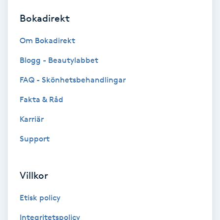
Bokadirekt
Brynformning
Om Bokadirekt
Brynfärgning
Blogg - Beautylabbet
Brynplockning
FAQ - Skönhetsbehandlingar
Fakta & Råd
Bröllopsuppsättning
C
Karriär
Support
Celluliter
Coachning
Villkor
Color correction
Etisk policy
Integritetspolicy