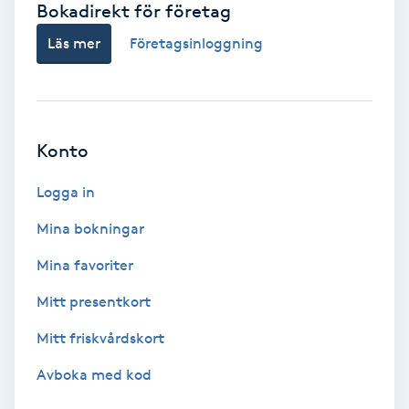
Bokadirekt för företag
Babylights
Läs mer
Företagsinloggning
Balayage
Bambumassage
Konto
Barber
Logga in
Mina bokningar
Barnklippning
Mina favoriter
BIAB
Mitt presentkort
Mitt friskvårdskort
Blowout
Avboka med kod
Bottenfärg