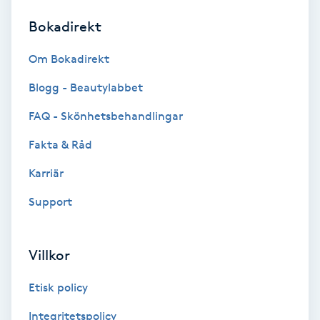
Bokadirekt
Brynformning
Om Bokadirekt
Brynfärgning
Blogg - Beautylabbet
Brynplockning
FAQ - Skönhetsbehandlingar
Fakta & Råd
Bröllopsuppsättning
C
Karriär
Support
Celluliter
Coachning
Villkor
Color correction
Etisk policy
Integritetspolicy