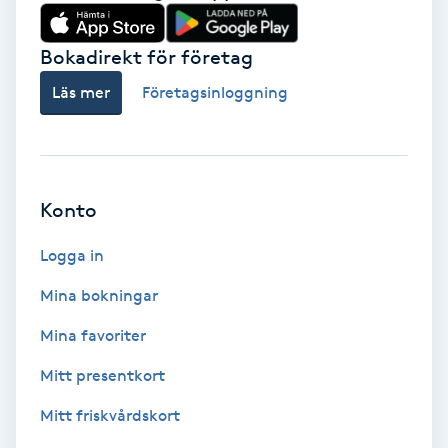
Babylights
Bokadirekt för företag
Balayage
Läs mer
Företagsinloggning
Bambumassage
Barber
Konto
Logga in
Barnklippning
Mina bokningar
BIAB
Mina favoriter
Blowout
Mitt presentkort
Mitt friskvårdskort
Bottenfärg