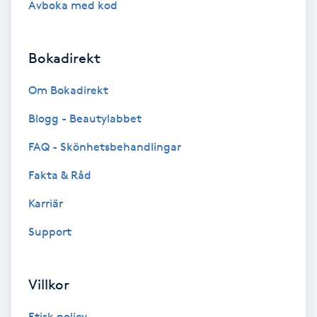
Avboka med kod
Brynformning
Bokadirekt
Brynfärgning
Om Bokadirekt
Brynplockning
Blogg - Beautylabbet
Bröllopsuppsättning
FAQ - Skönhetsbehandlingar
C
Fakta & Råd
Celluliter
Karriär
Support
Coachning
Color correction
Villkor
Etisk policy