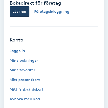
Bokadirekt för företag
Babylights
Läs mer
Företagsinloggning
Balayage
Bambumassage
Konto
Barber
Logga in
Mina bokningar
Barnklippning
Mina favoriter
BIAB
Mitt presentkort
Mitt friskvårdskort
Blowout
Avboka med kod
Bottenfärg