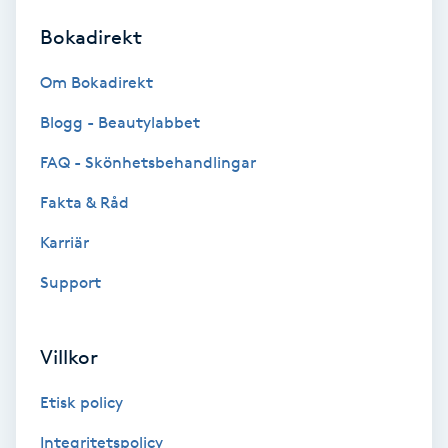
Bokadirekt
Brynformning
Om Bokadirekt
Brynfärgning
Blogg - Beautylabbet
Brynplockning
FAQ - Skönhetsbehandlingar
Fakta & Råd
Bröllopsuppsättning
C
Karriär
Support
Celluliter
Coachning
Villkor
Color correction
Etisk policy
Integritetspolicy