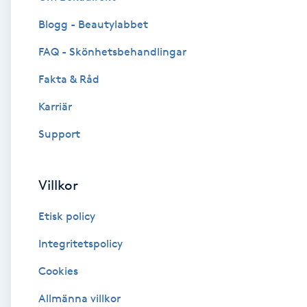
Blogg - Beautylabbet
Brynformning
FAQ - Skönhetsbehandlingar
Brynfärgning
Fakta & Råd
Brynplockning
Karriär
Support
Bröllopsuppsättning
C
Villkor
Celluliter
Etisk policy
Coachning
Integritetspolicy
Cookies
Color correction
Allmänna villkor