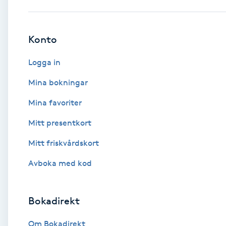
Babylights
Konto
Balayage
Logga in
Bambumassage
Mina bokningar
Mina favoriter
Barber
Mitt presentkort
Barnklippning
Mitt friskvårdskort
BIAB
Avboka med kod
Blowout
Bokadirekt
Bottenfärg
Om Bokadirekt