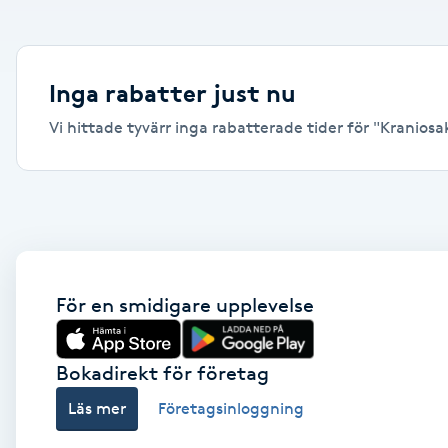
Alternativmedicin
Andningsmassage
Inga rabatter just nu
Vi hittade tyvärr inga rabatterade tider för "Kraniosakr
Ansiktslyft utan kirurgi
Aromamassage
Ashtanga Yoga
Ayurveda
För en smidigare upplevelse
Ayurvedisk Massage
Bokadirekt för företag
Läs mer
Företagsinloggning
Ansiktsbehandling djuprengörande
B