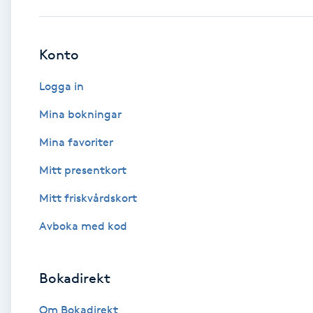
Babylights
Konto
Balayage
Logga in
Bambumassage
Mina bokningar
Mina favoriter
Barber
Mitt presentkort
Barnklippning
Mitt friskvårdskort
BIAB
Avboka med kod
Blowout
Bokadirekt
Bottenfärg
Om Bokadirekt