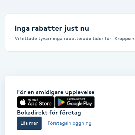
Alternativmedicin
Andningsmassage
Inga rabatter just nu
Vi hittade tyvärr inga rabatterade tider för "Kroppsinp
Ansiktslyft utan kirurgi
Aromamassage
Ashtanga Yoga
Ayurveda
För en smidigare upplevelse
Ayurvedisk Massage
Bokadirekt för företag
Läs mer
Företagsinloggning
Ansiktsbehandling djuprengörande
B