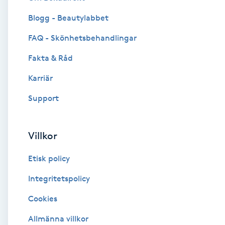
Blogg - Beautylabbet
Brynformning
FAQ - Skönhetsbehandlingar
Brynfärgning
Fakta & Råd
Brynplockning
Karriär
Support
Bröllopsuppsättning
C
Villkor
Celluliter
Etisk policy
Coachning
Integritetspolicy
Cookies
Color correction
Allmänna villkor