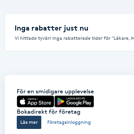
Alternativmedicin
Andningsmassage
Inga rabatter just nu
Vi hittade tyvärr inga rabatterade tider för "Läkare, Mö
Ansiktslyft utan kirurgi
Aromamassage
Ashtanga Yoga
Ayurveda
För en smidigare upplevelse
Ayurvedisk Massage
Bokadirekt för företag
Läs mer
Företagsinloggning
Ansiktsbehandling djuprengörande
B