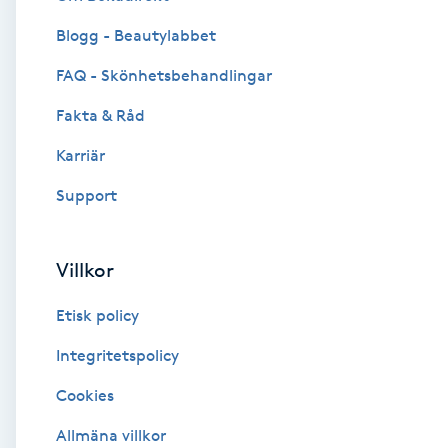
Blogg - Beautylabbet
Brynformning
FAQ - Skönhetsbehandlingar
Brynfärgning
Fakta & Råd
Brynplockning
Karriär
Support
Bröllopsuppsättning
C
Villkor
Celluliter
Etisk policy
Coachning
Integritetspolicy
Cookies
Color correction
Allmäna villkor