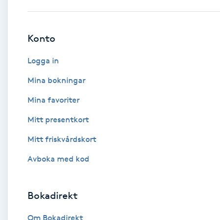
Babylights
Konto
Balayage
Logga in
Bambumassage
Mina bokningar
Mina favoriter
Barber
Mitt presentkort
Barnklippning
Mitt friskvårdskort
BIAB
Avboka med kod
Blowout
Bokadirekt
Bottenfärg
Om Bokadirekt