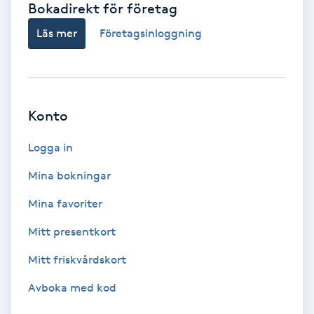
Bokadirekt för företag
Babylights
Läs mer
Företagsinloggning
Balayage
Bambumassage
Konto
Barber
Logga in
Mina bokningar
Barnklippning
Mina favoriter
BIAB
Mitt presentkort
Mitt friskvårdskort
Blowout
Avboka med kod
Bottenfärg