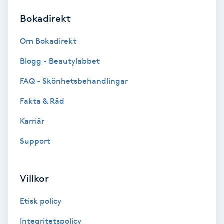
Bokadirekt
Brynformning
Om Bokadirekt
Brynfärgning
Blogg - Beautylabbet
Brynplockning
FAQ - Skönhetsbehandlingar
Fakta & Råd
Bröllopsuppsättning
C
Karriär
Support
Celluliter
Coachning
Villkor
Color correction
Etisk policy
Integritetspolicy