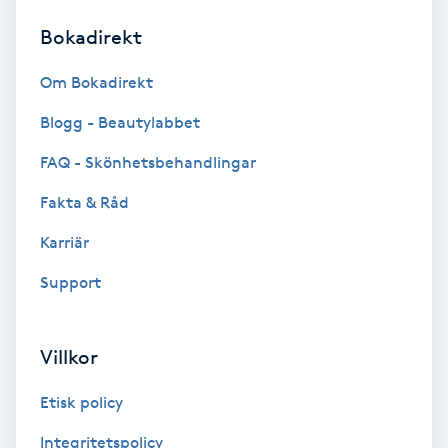
Bokadirekt
Brynformning
Om Bokadirekt
Brynfärgning
Blogg - Beautylabbet
Brynplockning
FAQ - Skönhetsbehandlingar
Fakta & Råd
Bröllopsuppsättning
C
Karriär
Support
Celluliter
Coachning
Villkor
Color correction
Etisk policy
Integritetspolicy