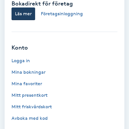
Bokadirekt för företag
Babylights
Läs mer
Företagsinloggning
Balayage
Bambumassage
Konto
Barber
Logga in
Mina bokningar
Barnklippning
Mina favoriter
BIAB
Mitt presentkort
Mitt friskvårdskort
Blowout
Avboka med kod
Bottenfärg