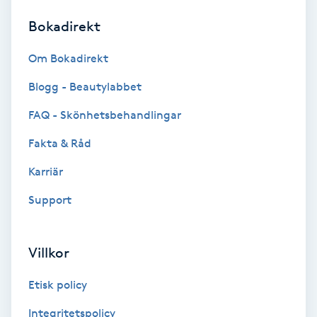
Bokadirekt
Brynformning
Om Bokadirekt
Brynfärgning
Blogg - Beautylabbet
Brynplockning
FAQ - Skönhetsbehandlingar
Fakta & Råd
Bröllopsuppsättning
C
Karriär
Support
Celluliter
Coachning
Villkor
Color correction
Etisk policy
Integritetspolicy