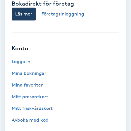
Bokadirekt för företag
Babylights
Läs mer
Företagsinloggning
Balayage
Bambumassage
Konto
Barber
Logga in
Mina bokningar
Barnklippning
Mina favoriter
BIAB
Mitt presentkort
Mitt friskvårdskort
Blowout
Avboka med kod
Bottenfärg