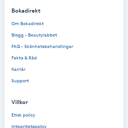
Bokadirekt
Brynformning
Om Bokadirekt
Brynfärgning
Blogg - Beautylabbet
Brynplockning
FAQ - Skönhetsbehandlingar
Fakta & Råd
Bröllopsuppsättning
C
Karriär
Support
Celluliter
Coachning
Villkor
Color correction
Etisk policy
Integritetspolicy