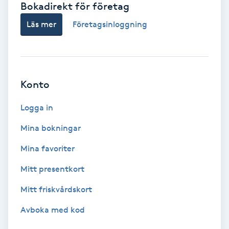
Bokadirekt för företag
Babylights
Läs mer
Företagsinloggning
Balayage
Bambumassage
Konto
Barber
Logga in
Mina bokningar
Barnklippning
Mina favoriter
BIAB
Mitt presentkort
Mitt friskvårdskort
Blowout
Avboka med kod
Bottenfärg