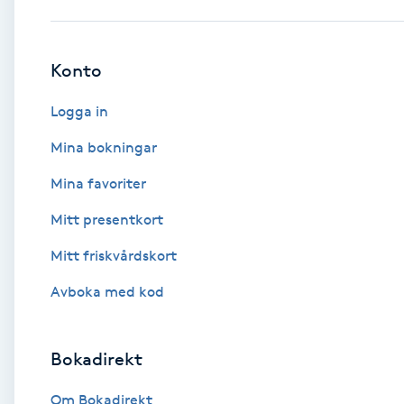
Babylights
Konto
Balayage
Logga in
Bambumassage
Mina bokningar
Mina favoriter
Barber
Mitt presentkort
Barnklippning
Mitt friskvårdskort
BIAB
Avboka med kod
Blowout
Bokadirekt
Bottenfärg
Om Bokadirekt