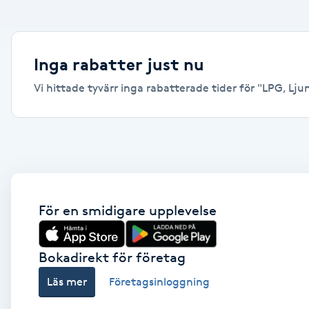
Alternativmedicin
Andningsmassage
Inga rabatter just nu
Vi hittade tyvärr inga rabatterade tider för "LPG, Ljung
Ansiktslyft utan kirurgi
Aromamassage
Ashtanga Yoga
Ayurveda
För en smidigare upplevelse
Ayurvedisk Massage
Bokadirekt för företag
Läs mer
Företagsinloggning
Ansiktsbehandling djuprengörande
B