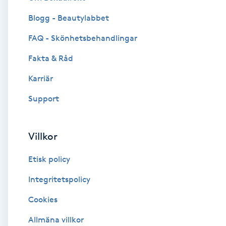
Blogg - Beautylabbet
Brynformning
FAQ - Skönhetsbehandlingar
Brynfärgning
Fakta & Råd
Brynplockning
Karriär
Support
Bröllopsuppsättning
C
Villkor
Celluliter
Etisk policy
Coachning
Integritetspolicy
Cookies
Color correction
Allmäna villkor