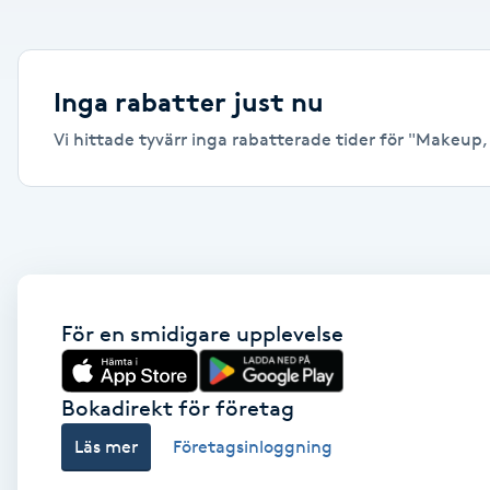
Alternativmedicin
Andningsmassage
Inga rabatter just nu
Vi hittade tyvärr inga rabatterade tider för "Makeup, M
Ansiktslyft utan kirurgi
Aromamassage
Ashtanga Yoga
Ayurveda
För en smidigare upplevelse
Ayurvedisk Massage
Bokadirekt för företag
Läs mer
Företagsinloggning
Ansiktsbehandling djuprengörande
B