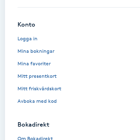
Babylights
Konto
Balayage
Logga in
Bambumassage
Mina bokningar
Mina favoriter
Barber
Mitt presentkort
Barnklippning
Mitt friskvårdskort
BIAB
Avboka med kod
Blowout
Bokadirekt
Bottenfärg
Om Bokadirekt