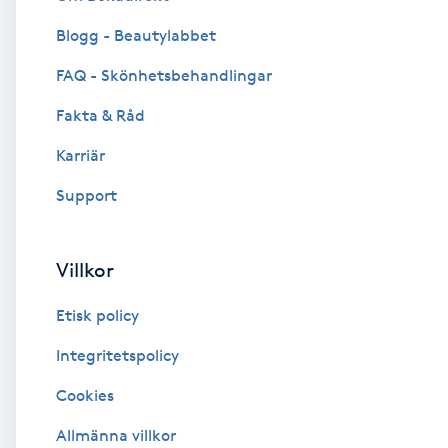
Blogg - Beautylabbet
Brynformning
FAQ - Skönhetsbehandlingar
Brynfärgning
Fakta & Råd
Brynplockning
Karriär
Support
Bröllopsuppsättning
C
Villkor
Celluliter
Etisk policy
Coachning
Integritetspolicy
Cookies
Color correction
Allmänna villkor