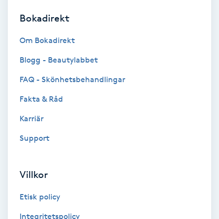
Bokadirekt
Brynformning
Om Bokadirekt
Brynfärgning
Blogg - Beautylabbet
Brynplockning
FAQ - Skönhetsbehandlingar
Fakta & Råd
Bröllopsuppsättning
C
Karriär
Support
Celluliter
Coachning
Villkor
Color correction
Etisk policy
Integritetspolicy