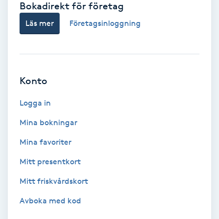
Bokadirekt för företag
Babylights
Läs mer
Företagsinloggning
Balayage
Bambumassage
Konto
Barber
Logga in
Mina bokningar
Barnklippning
Mina favoriter
BIAB
Mitt presentkort
Mitt friskvårdskort
Blowout
Avboka med kod
Bottenfärg