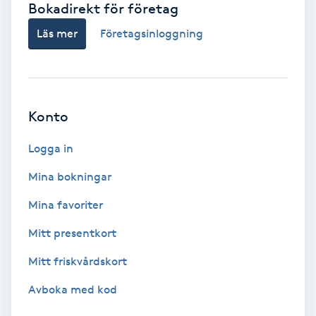
Bokadirekt för företag
Babylights
Läs mer
Företagsinloggning
Balayage
Bambumassage
Konto
Barber
Logga in
Mina bokningar
Barnklippning
Mina favoriter
BIAB
Mitt presentkort
Mitt friskvårdskort
Blowout
Avboka med kod
Bottenfärg