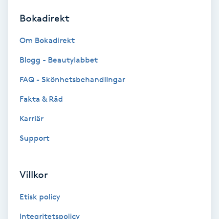
Bokadirekt
Brynformning
Om Bokadirekt
Brynfärgning
Blogg - Beautylabbet
Brynplockning
FAQ - Skönhetsbehandlingar
Fakta & Råd
Bröllopsuppsättning
C
Karriär
Support
Celluliter
Coachning
Villkor
Color correction
Etisk policy
Integritetspolicy