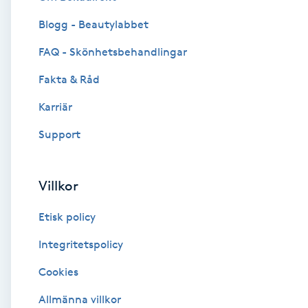
Blogg - Beautylabbet
Brynformning
FAQ - Skönhetsbehandlingar
Brynfärgning
Fakta & Råd
Brynplockning
Karriär
Support
Bröllopsuppsättning
C
Villkor
Celluliter
Etisk policy
Coachning
Integritetspolicy
Cookies
Color correction
Allmänna villkor