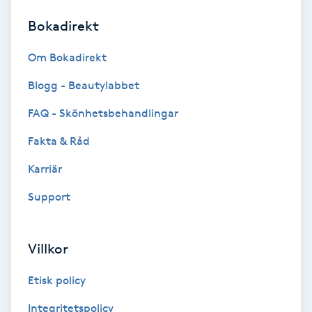
Bokadirekt
Brynformning
Om Bokadirekt
Brynfärgning
Blogg - Beautylabbet
Brynplockning
FAQ - Skönhetsbehandlingar
Fakta & Råd
Bröllopsuppsättning
C
Karriär
Support
Celluliter
Coachning
Villkor
Color correction
Etisk policy
Integritetspolicy