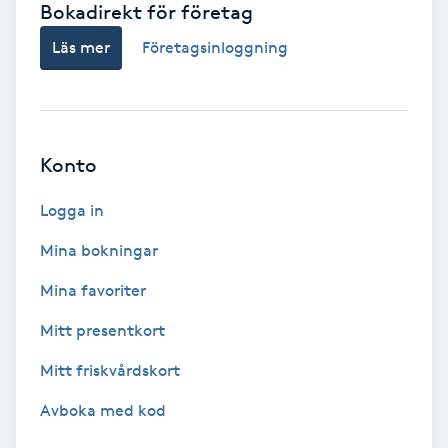
Bokadirekt för företag
Babylights
Läs mer
Företagsinloggning
Balayage
Bambumassage
Konto
Barber
Logga in
Mina bokningar
Barnklippning
Mina favoriter
BIAB
Mitt presentkort
Mitt friskvårdskort
Blowout
Avboka med kod
Bottenfärg