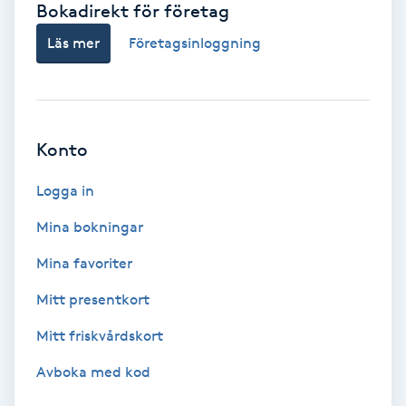
Bokadirekt för företag
Babylights
Läs mer
Företagsinloggning
Balayage
Bambumassage
Konto
Barber
Logga in
Mina bokningar
Barnklippning
Mina favoriter
BIAB
Mitt presentkort
Mitt friskvårdskort
Blowout
Avboka med kod
Bottenfärg