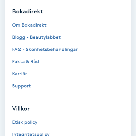
Bokadirekt
Brynformning
Om Bokadirekt
Brynfärgning
Blogg - Beautylabbet
Brynplockning
FAQ - Skönhetsbehandlingar
Fakta & Råd
Bröllopsuppsättning
C
Karriär
Support
Celluliter
Coachning
Villkor
Color correction
Etisk policy
Integritetspolicy