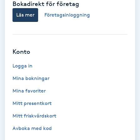
Bokadirekt för företag
Babylights
Läs mer
Företagsinloggning
Balayage
Bambumassage
Konto
Barber
Logga in
Mina bokningar
Barnklippning
Mina favoriter
BIAB
Mitt presentkort
Mitt friskvårdskort
Blowout
Avboka med kod
Bottenfärg