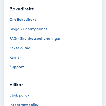
Bokadirekt
Brynformning
Om Bokadirekt
Brynfärgning
Blogg - Beautylabbet
Brynplockning
FAQ - Skönhetsbehandlingar
Fakta & Råd
Bröllopsuppsättning
C
Karriär
Support
Celluliter
Coachning
Villkor
Color correction
Etisk policy
Integritetspolicy