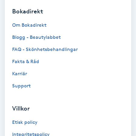
Bokadirekt
Brynformning
Om Bokadirekt
Brynfärgning
Blogg - Beautylabbet
Brynplockning
FAQ - Skönhetsbehandlingar
Fakta & Råd
Bröllopsuppsättning
C
Karriär
Support
Celluliter
Coachning
Villkor
Color correction
Etisk policy
Integritetspolicy