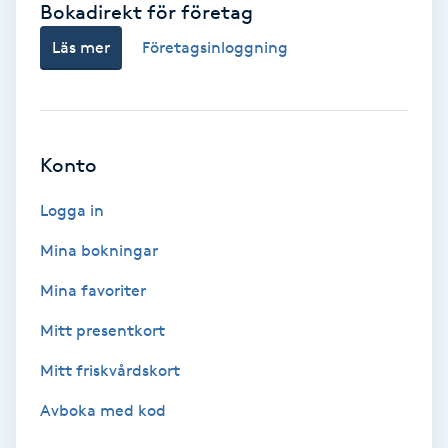
Bokadirekt för företag
Babylights
Läs mer
Företagsinloggning
Balayage
Bambumassage
Konto
Barber
Logga in
Mina bokningar
Barnklippning
Mina favoriter
BIAB
Mitt presentkort
Mitt friskvårdskort
Blowout
Avboka med kod
Bottenfärg