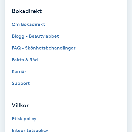
Bokadirekt
Brynformning
Om Bokadirekt
Brynfärgning
Blogg - Beautylabbet
Brynplockning
FAQ - Skönhetsbehandlingar
Fakta & Råd
Bröllopsuppsättning
C
Karriär
Support
Celluliter
Coachning
Villkor
Color correction
Etisk policy
Integritetspolicy