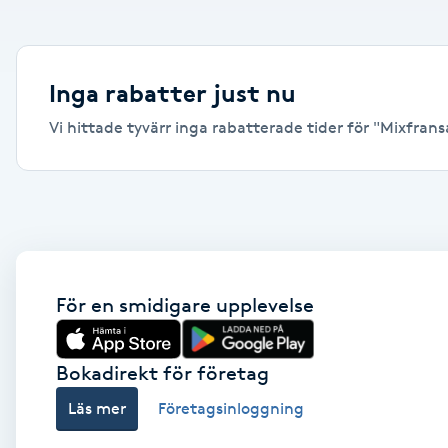
Alternativmedicin
Andningsmassage
Inga rabatter just nu
Vi hittade tyvärr inga rabatterade tider för "Mixfransa
Ansiktslyft utan kirurgi
Aromamassage
Ashtanga Yoga
Ayurveda
För en smidigare upplevelse
Ayurvedisk Massage
Bokadirekt för företag
Läs mer
Företagsinloggning
Ansiktsbehandling djuprengörande
B