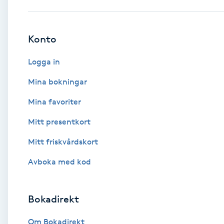
Babylights
Konto
Balayage
Logga in
Bambumassage
Mina bokningar
Mina favoriter
Barber
Mitt presentkort
Barnklippning
Mitt friskvårdskort
BIAB
Avboka med kod
Blowout
Bokadirekt
Bottenfärg
Om Bokadirekt