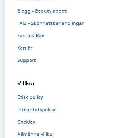
Blogg - Beautylabbet
Brynformning
FAQ - Skönhetsbehandlingar
Brynfärgning
Fakta & Råd
Brynplockning
Karriär
Support
Bröllopsuppsättning
C
Villkor
Celluliter
Etisk policy
Coachning
Integritetspolicy
Cookies
Color correction
Allmänna villkor