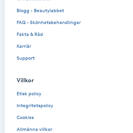
Blogg - Beautylabbet
Brynformning
FAQ - Skönhetsbehandlingar
Brynfärgning
Fakta & Råd
Brynplockning
Karriär
Support
Bröllopsuppsättning
C
Villkor
Celluliter
Etisk policy
Coachning
Integritetspolicy
Cookies
Color correction
Allmänna villkor