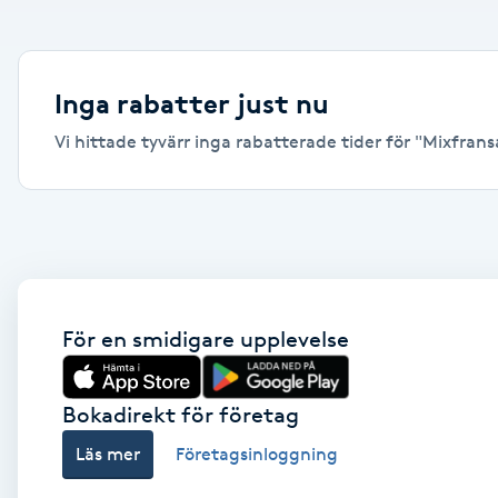
Alternativmedicin
Andningsmassage
Inga rabatter just nu
Vi hittade tyvärr inga rabatterade tider för "Mixfransar
Ansiktslyft utan kirurgi
Aromamassage
Ashtanga Yoga
Ayurveda
För en smidigare upplevelse
Ayurvedisk Massage
Bokadirekt för företag
Läs mer
Företagsinloggning
Ansiktsbehandling djuprengörande
B