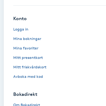
Babylights
Konto
Balayage
Logga in
Bambumassage
Mina bokningar
Mina favoriter
Barber
Mitt presentkort
Barnklippning
Mitt friskvårdskort
BIAB
Avboka med kod
Blowout
Bokadirekt
Bottenfärg
Om Bokadirekt