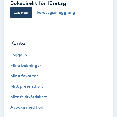
Bokadirekt för företag
Babylights
Läs mer
Företagsinloggning
Balayage
Bambumassage
Konto
Barber
Logga in
Mina bokningar
Barnklippning
Mina favoriter
BIAB
Mitt presentkort
Mitt friskvårdskort
Blowout
Avboka med kod
Bottenfärg