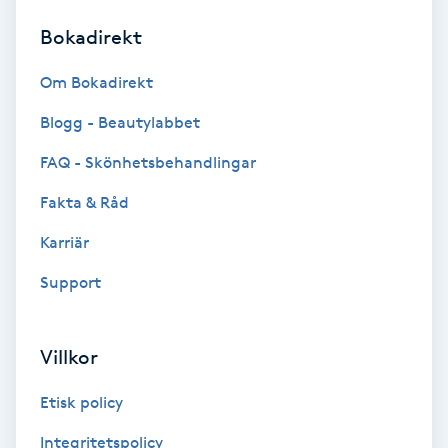
Bokadirekt
Brynformning
Om Bokadirekt
Brynfärgning
Blogg - Beautylabbet
Brynplockning
FAQ - Skönhetsbehandlingar
Fakta & Råd
Bröllopsuppsättning
C
Karriär
Support
Celluliter
Coachning
Villkor
Color correction
Etisk policy
Integritetspolicy