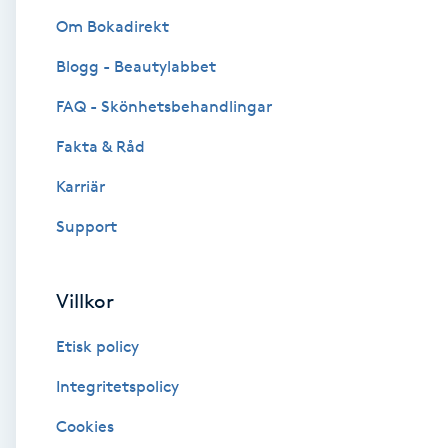
Om Bokadirekt
Brynformning
Blogg - Beautylabbet
Brynfärgning
FAQ - Skönhetsbehandlingar
Fakta & Råd
Brynplockning
Karriär
Bröllopsuppsättning
Support
C
Celluliter
Villkor
Etisk policy
Coachning
Integritetspolicy
Color correction
Cookies