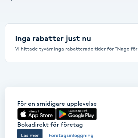
Alternativmedicin
Andningsmassage
Inga rabatter just nu
Ansiktslyft utan kirurgi
Vi hittade tyvärr inga rabatterade tider för "Nagelför
Aromamassage
Ashtanga Yoga
Ayurveda
För en smidigare upplevelse
Ayurvedisk Massage
Bokadirekt för företag
Ansiktsbehandling djuprengörande
Läs mer
Företagsinloggning
B