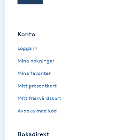
Babylights
Balayage
Konto
Logga in
Bambumassage
Mina bokningar
Barber
Mina favoriter
Barnklippning
Mitt presentkort
Mitt friskvårdskort
BIAB
Avboka med kod
Blowout
Bokadirekt
Bottenfärg