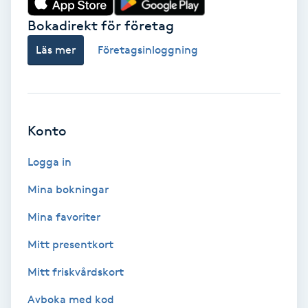
Bokadirekt för företag
Babylights
Läs mer
Företagsinloggning
Balayage
Bambumassage
Konto
Barber
Logga in
Barnklippning
Mina bokningar
BIAB
Mina favoriter
Mitt presentkort
Blowout
Mitt friskvårdskort
Bottenfärg
Avboka med kod