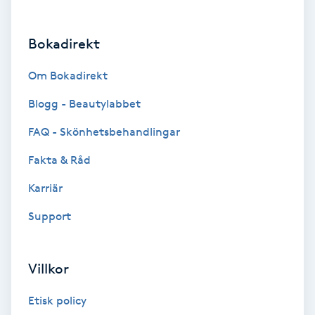
Brynformning
Bokadirekt
Brynfärgning
Om Bokadirekt
Brynplockning
Blogg - Beautylabbet
FAQ - Skönhetsbehandlingar
Bröllopsuppsättning
Fakta & Råd
C
Karriär
Celluliter
Support
Coachning
Villkor
Color correction
Etisk policy