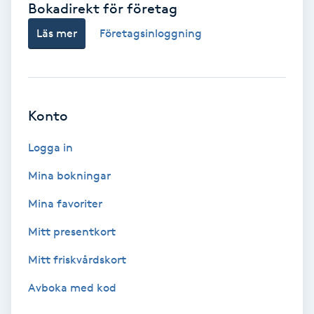
Bokadirekt för företag
Babylights
Läs mer
Företagsinloggning
Balayage
Bambumassage
Konto
Barber
Logga in
Mina bokningar
Barnklippning
Mina favoriter
BIAB
Mitt presentkort
Mitt friskvårdskort
Blowout
Avboka med kod
Bottenfärg