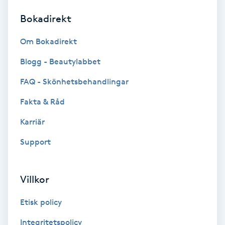
Bokadirekt
Brynformning
Om Bokadirekt
Brynfärgning
Blogg - Beautylabbet
Brynplockning
FAQ - Skönhetsbehandlingar
Fakta & Råd
Bröllopsuppsättning
C
Karriär
Support
Celluliter
Coachning
Villkor
Color correction
Etisk policy
Integritetspolicy