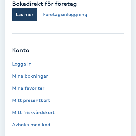
Bokadirekt för företag
Babylights
Läs mer
Företagsinloggning
Balayage
Bambumassage
Konto
Barber
Logga in
Mina bokningar
Barnklippning
Mina favoriter
BIAB
Mitt presentkort
Mitt friskvårdskort
Blowout
Avboka med kod
Bottenfärg