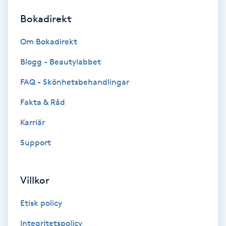
Bokadirekt
Brynformning
Om Bokadirekt
Brynfärgning
Blogg - Beautylabbet
Brynplockning
FAQ - Skönhetsbehandlingar
Fakta & Råd
Bröllopsuppsättning
C
Karriär
Support
Celluliter
Coachning
Villkor
Color correction
Etisk policy
Integritetspolicy