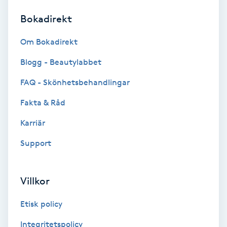
Bokadirekt
Brynformning
Om Bokadirekt
Brynfärgning
Blogg - Beautylabbet
Brynplockning
FAQ - Skönhetsbehandlingar
Fakta & Råd
Bröllopsuppsättning
C
Karriär
Support
Celluliter
Coachning
Villkor
Color correction
Etisk policy
Integritetspolicy