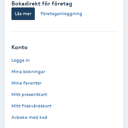
Bokadirekt för företag
Babylights
Läs mer
Företagsinloggning
Balayage
Bambumassage
Konto
Barber
Logga in
Mina bokningar
Barnklippning
Mina favoriter
BIAB
Mitt presentkort
Mitt friskvårdskort
Blowout
Avboka med kod
Bottenfärg