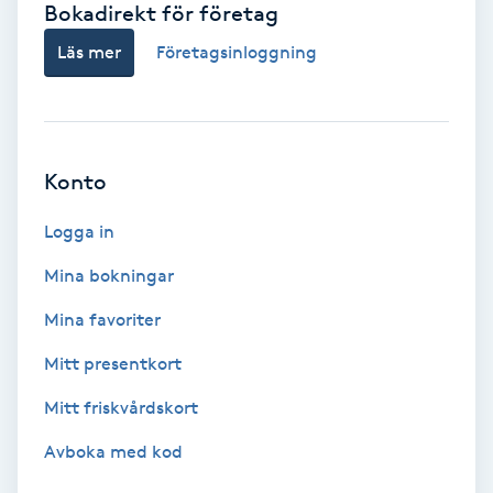
Bokadirekt för företag
Babylights
Läs mer
Företagsinloggning
Balayage
Bambumassage
Konto
Barber
Logga in
Mina bokningar
Barnklippning
Mina favoriter
BIAB
Mitt presentkort
Mitt friskvårdskort
Blowout
Avboka med kod
Bottenfärg