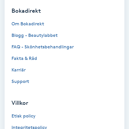
Bokadirekt
Brynformning
Om Bokadirekt
Brynfärgning
Blogg - Beautylabbet
Brynplockning
FAQ - Skönhetsbehandlingar
Fakta & Råd
Bröllopsuppsättning
C
Karriär
Support
Celluliter
Coachning
Villkor
Color correction
Etisk policy
Integritetspolicy