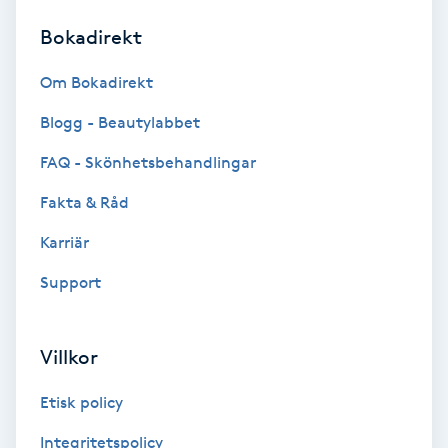
Bokadirekt
Brynformning
Om Bokadirekt
Brynfärgning
Blogg - Beautylabbet
Brynplockning
FAQ - Skönhetsbehandlingar
Fakta & Råd
Bröllopsuppsättning
C
Karriär
Support
Celluliter
Coachning
Villkor
Color correction
Etisk policy
Integritetspolicy