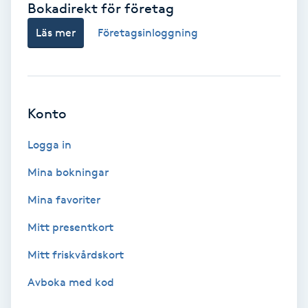
Bokadirekt för företag
Babylights
Läs mer
Företagsinloggning
Balayage
Bambumassage
Konto
Barber
Logga in
Mina bokningar
Barnklippning
Mina favoriter
BIAB
Mitt presentkort
Mitt friskvårdskort
Blowout
Avboka med kod
Bottenfärg