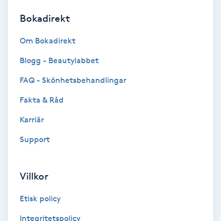
Bokadirekt
Brynformning
Om Bokadirekt
Brynfärgning
Blogg - Beautylabbet
Brynplockning
FAQ - Skönhetsbehandlingar
Fakta & Råd
Bröllopsuppsättning
C
Karriär
Support
Celluliter
Coachning
Villkor
Color correction
Etisk policy
Integritetspolicy