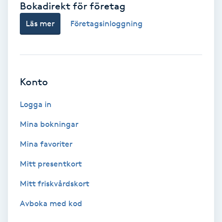
Bokadirekt för företag
Babylights
Läs mer
Företagsinloggning
Balayage
Bambumassage
Konto
Barber
Logga in
Mina bokningar
Barnklippning
Mina favoriter
BIAB
Mitt presentkort
Mitt friskvårdskort
Blowout
Avboka med kod
Bottenfärg