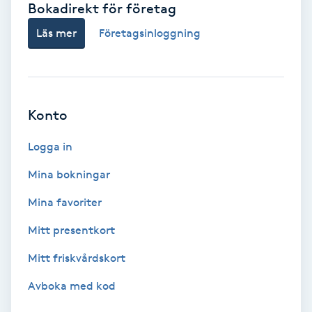
Bokadirekt för företag
Babylights
Läs mer
Företagsinloggning
Balayage
Bambumassage
Konto
Barber
Logga in
Mina bokningar
Barnklippning
Mina favoriter
BIAB
Mitt presentkort
Mitt friskvårdskort
Blowout
Avboka med kod
Bottenfärg