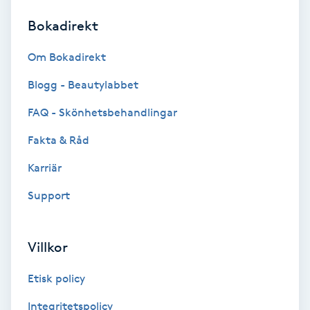
Bokadirekt
Brynformning
Om Bokadirekt
Brynfärgning
Blogg - Beautylabbet
Brynplockning
FAQ - Skönhetsbehandlingar
Fakta & Råd
Bröllopsuppsättning
C
Karriär
Support
Celluliter
Coachning
Villkor
Color correction
Etisk policy
Integritetspolicy