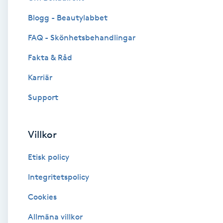
Blogg - Beautylabbet
Brynformning
FAQ - Skönhetsbehandlingar
Brynfärgning
Fakta & Råd
Brynplockning
Karriär
Support
Bröllopsuppsättning
C
Villkor
Celluliter
Etisk policy
Coachning
Integritetspolicy
Cookies
Color correction
Allmäna villkor