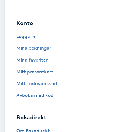
Babylights
Konto
Balayage
Logga in
Bambumassage
Mina bokningar
Mina favoriter
Barber
Mitt presentkort
Barnklippning
Mitt friskvårdskort
BIAB
Avboka med kod
Blowout
Bokadirekt
Bottenfärg
Om Bokadirekt