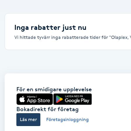
Alternativmedicin
Andningsmassage
Inga rabatter just nu
Vi hittade tyvärr inga rabatterade tider för "Olaplex, 
Ansiktslyft utan kirurgi
Aromamassage
Ashtanga Yoga
Ayurveda
För en smidigare upplevelse
Ayurvedisk Massage
Bokadirekt för företag
Läs mer
Företagsinloggning
Ansiktsbehandling djuprengörande
B