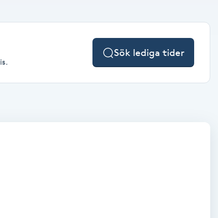
Sök lediga tider
is.