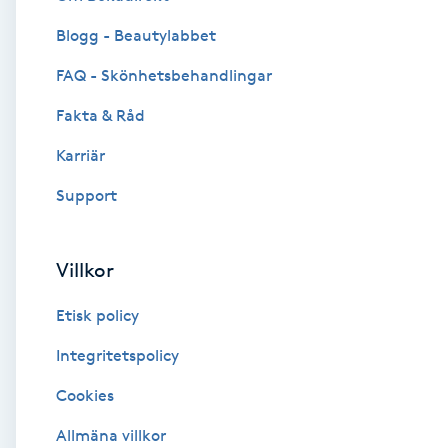
Blogg - Beautylabbet
Brynformning
FAQ - Skönhetsbehandlingar
Brynfärgning
Fakta & Råd
Brynplockning
Karriär
Support
Bröllopsuppsättning
C
Villkor
Celluliter
Etisk policy
Coachning
Integritetspolicy
Cookies
Color correction
Allmäna villkor