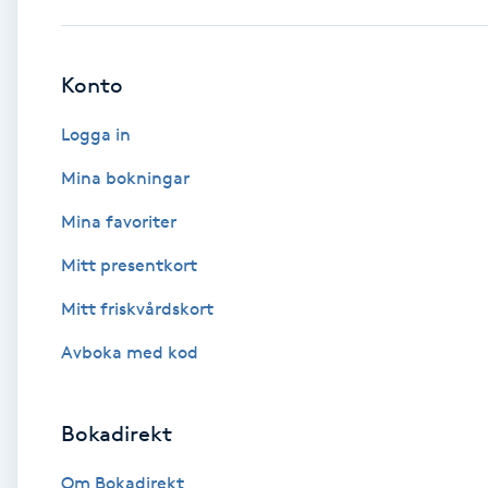
Babylights
Konto
Balayage
Logga in
Bambumassage
Mina bokningar
Mina favoriter
Barber
Mitt presentkort
Barnklippning
Mitt friskvårdskort
BIAB
Avboka med kod
Blowout
Bokadirekt
Bottenfärg
Om Bokadirekt