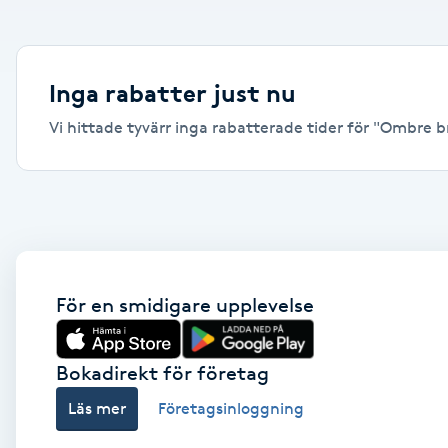
Alternativmedicin
Andningsmassage
Inga rabatter just nu
Vi hittade tyvärr inga rabatterade tider för "Ombre bro
Ansiktslyft utan kirurgi
Aromamassage
Ashtanga Yoga
Ayurveda
För en smidigare upplevelse
Ayurvedisk Massage
Bokadirekt för företag
Läs mer
Företagsinloggning
Ansiktsbehandling djuprengörande
B