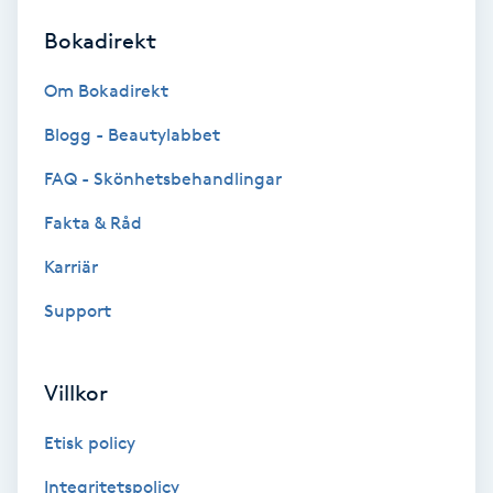
Bokadirekt
Brynformning
Om Bokadirekt
Brynfärgning
Blogg - Beautylabbet
Brynplockning
FAQ - Skönhetsbehandlingar
Fakta & Råd
Bröllopsuppsättning
C
Karriär
Support
Celluliter
Coachning
Villkor
Color correction
Etisk policy
Integritetspolicy