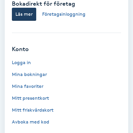
Bokadirekt för företag
Babylights
Läs mer
Företagsinloggning
Balayage
Bambumassage
Konto
Barber
Logga in
Mina bokningar
Barnklippning
Mina favoriter
BIAB
Mitt presentkort
Mitt friskvårdskort
Blowout
Avboka med kod
Bottenfärg