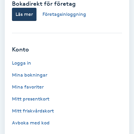
Bokadirekt för företag
Babylights
Läs mer
Företagsinloggning
Balayage
Bambumassage
Konto
Barber
Logga in
Mina bokningar
Barnklippning
Mina favoriter
BIAB
Mitt presentkort
Mitt friskvårdskort
Blowout
Avboka med kod
Bottenfärg