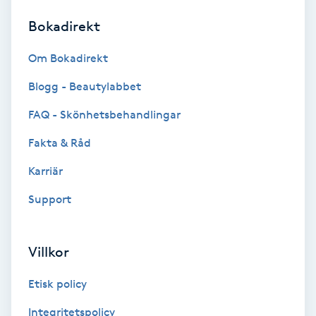
Bokadirekt
Brynformning
Om Bokadirekt
Brynfärgning
Blogg - Beautylabbet
Brynplockning
FAQ - Skönhetsbehandlingar
Fakta & Råd
Bröllopsuppsättning
C
Karriär
Support
Celluliter
Coachning
Villkor
Color correction
Etisk policy
Integritetspolicy