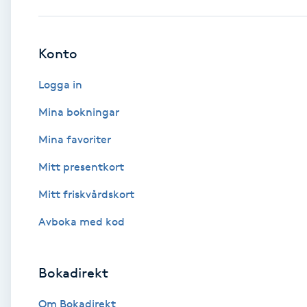
Babylights
Konto
Balayage
Logga in
Bambumassage
Mina bokningar
Mina favoriter
Barber
Mitt presentkort
Barnklippning
Mitt friskvårdskort
BIAB
Avboka med kod
Blowout
Bokadirekt
Bottenfärg
Om Bokadirekt