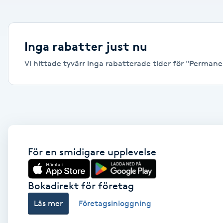
Alternativmedicin
Andningsmassage
Inga rabatter just nu
Vi hittade tyvärr inga rabatterade tider för "Permanen
Ansiktslyft utan kirurgi
Aromamassage
Ashtanga Yoga
Ayurveda
För en smidigare upplevelse
Ayurvedisk Massage
Bokadirekt för företag
Läs mer
Företagsinloggning
Ansiktsbehandling djuprengörande
B