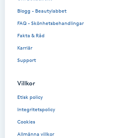
Blogg - Beautylabbet
Brynformning
FAQ - Skönhetsbehandlingar
Brynfärgning
Fakta & Råd
Brynplockning
Karriär
Support
Bröllopsuppsättning
C
Villkor
Celluliter
Etisk policy
Coachning
Integritetspolicy
Cookies
Color correction
Allmänna villkor