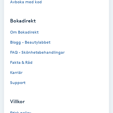
Avboka med kod
Brynformning
Bokadirekt
Brynfärgning
Om Bokadirekt
Brynplockning
Blogg - Beautylabbet
Bröllopsuppsättning
FAQ - Skönhetsbehandlingar
C
Fakta & Råd
Celluliter
Karriär
Support
Coachning
Color correction
Villkor
Etisk policy