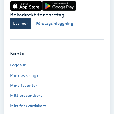
Babylights
Bokadirekt för företag
Balayage
Läs mer
Företagsinloggning
Bambumassage
Barber
Konto
Logga in
Barnklippning
Mina bokningar
BIAB
Mina favoriter
Blowout
Mitt presentkort
Mitt friskvårdskort
Bottenfärg