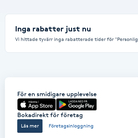
Alternativmedicin
Andningsmassage
Inga rabatter just nu
Vi hittade tyvärr inga rabatterade tider för "Personlig 
Ansiktslyft utan kirurgi
Aromamassage
Ashtanga Yoga
Ayurveda
För en smidigare upplevelse
Ayurvedisk Massage
Bokadirekt för företag
Läs mer
Företagsinloggning
Ansiktsbehandling djuprengörande
B