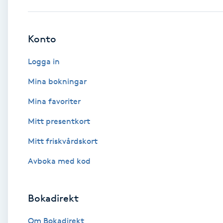
Babylights
Konto
Balayage
Logga in
Bambumassage
Mina bokningar
Mina favoriter
Barber
Mitt presentkort
Barnklippning
Mitt friskvårdskort
BIAB
Avboka med kod
Blowout
Bokadirekt
Bottenfärg
Om Bokadirekt