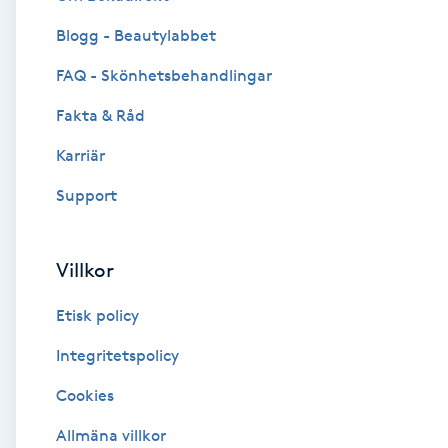
Blogg - Beautylabbet
Brynformning
FAQ - Skönhetsbehandlingar
Brynfärgning
Fakta & Råd
Brynplockning
Karriär
Support
Bröllopsuppsättning
C
Villkor
Celluliter
Etisk policy
Coachning
Integritetspolicy
Cookies
Color correction
Allmäna villkor