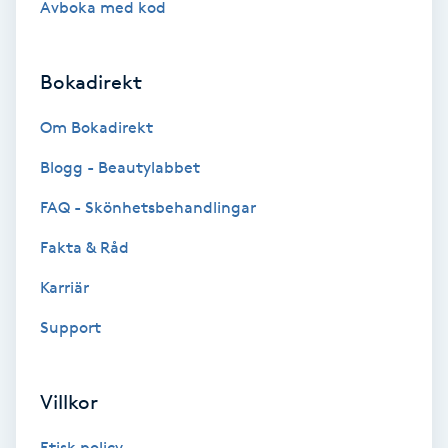
Avboka med kod
Brynformning
Bokadirekt
Brynfärgning
Om Bokadirekt
Brynplockning
Blogg - Beautylabbet
Bröllopsuppsättning
FAQ - Skönhetsbehandlingar
C
Fakta & Råd
Celluliter
Karriär
Support
Coachning
Color correction
Villkor
Etisk policy