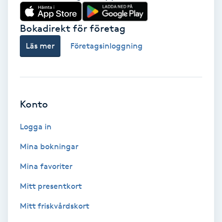
Babylights
Bokadirekt för företag
Balayage
Läs mer
Företagsinloggning
Bambumassage
Barber
Konto
Logga in
Barnklippning
Mina bokningar
BIAB
Mina favoriter
Blowout
Mitt presentkort
Mitt friskvårdskort
Bottenfärg