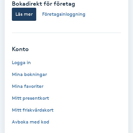
Bokadirekt för företag
Babylights
Läs mer
Företagsinloggning
Balayage
Bambumassage
Konto
Barber
Logga in
Mina bokningar
Barnklippning
Mina favoriter
BIAB
Mitt presentkort
Mitt friskvårdskort
Blowout
Avboka med kod
Bottenfärg