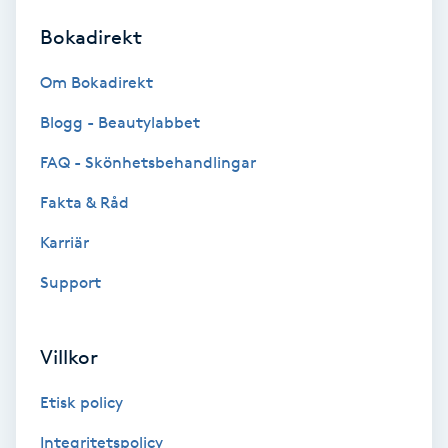
Bokadirekt
Brynformning
Om Bokadirekt
Brynfärgning
Blogg - Beautylabbet
Brynplockning
FAQ - Skönhetsbehandlingar
Fakta & Råd
Bröllopsuppsättning
C
Karriär
Support
Celluliter
Coachning
Villkor
Color correction
Etisk policy
Integritetspolicy