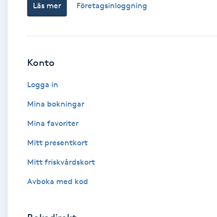
Läs mer
Företagsinloggning
Babylights
Balayage
Konto
Bambumassage
Logga in
Barber
Mina bokningar
Mina favoriter
Barnklippning
Mitt presentkort
BIAB
Mitt friskvårdskort
Avboka med kod
Blowout
Bottenfärg