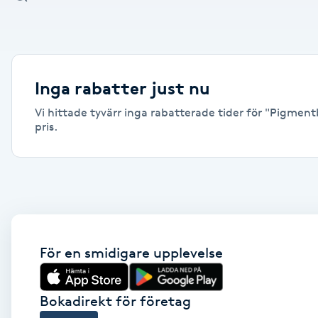
Alternativmedicin
Andningsmassage
Inga rabatter just nu
Ansiktslyft utan kirurgi
Vi hittade tyvärr inga rabatterade tider för "Pigment
pris.
Aromamassage
Ashtanga Yoga
Ayurveda
För en smidigare upplevelse
Ayurvedisk Massage
Ansiktsbehandling djuprengörande
Bokadirekt för företag
B