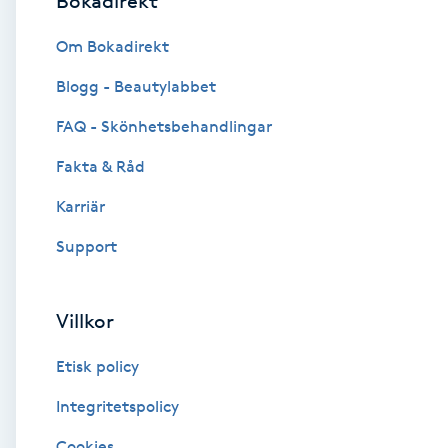
Bokadirekt
Brynformning
Om Bokadirekt
Blogg - Beautylabbet
Brynfärgning
FAQ - Skönhetsbehandlingar
Brynplockning
Fakta & Råd
Karriär
Bröllopsuppsättning
C
Support
Celluliter
Villkor
Coachning
Etisk policy
Color correction
Integritetspolicy
Cookies