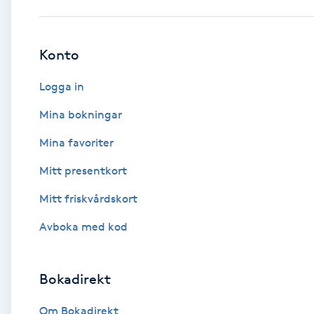
Babylights
Konto
Balayage
Logga in
Bambumassage
Mina bokningar
Mina favoriter
Barber
Mitt presentkort
Barnklippning
Mitt friskvårdskort
BIAB
Avboka med kod
Blowout
Bokadirekt
Bottenfärg
Om Bokadirekt