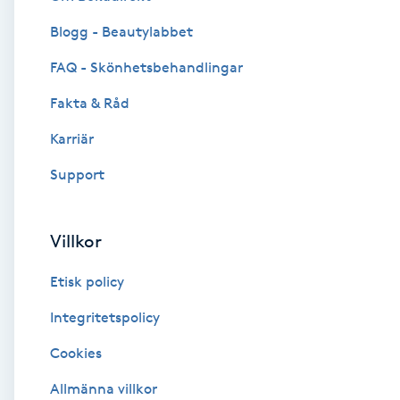
Blogg - Beautylabbet
Brynformning
FAQ - Skönhetsbehandlingar
Brynfärgning
Fakta & Råd
Brynplockning
Karriär
Support
Bröllopsuppsättning
C
Villkor
Celluliter
Etisk policy
Coachning
Integritetspolicy
Cookies
Color correction
Allmänna villkor