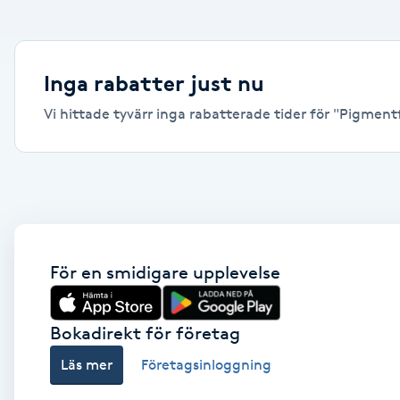
Alternativmedicin
Andningsmassage
Inga rabatter just nu
Vi hittade tyvärr inga rabatterade tider för "Pigmentfl
Ansiktslyft utan kirurgi
Aromamassage
Ashtanga Yoga
Ayurveda
För en smidigare upplevelse
Ayurvedisk Massage
Bokadirekt för företag
Läs mer
Företagsinloggning
Ansiktsbehandling djuprengörande
B