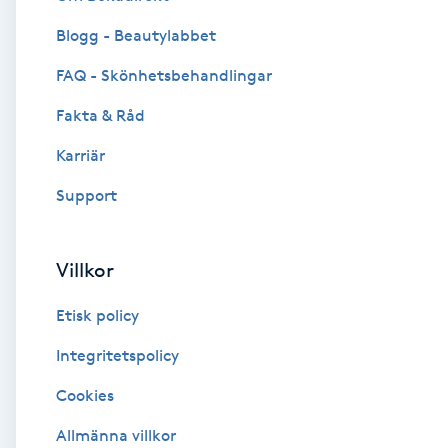
Blogg - Beautylabbet
Brynformning
FAQ - Skönhetsbehandlingar
Brynfärgning
Fakta & Råd
Brynplockning
Karriär
Support
Bröllopsuppsättning
C
Villkor
Celluliter
Etisk policy
Coachning
Integritetspolicy
Cookies
Color correction
Allmänna villkor