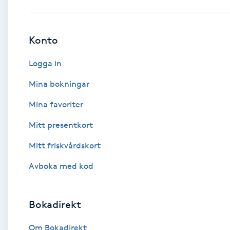
Babylights
Konto
Balayage
Logga in
Bambumassage
Mina bokningar
Mina favoriter
Barber
Mitt presentkort
Barnklippning
Mitt friskvårdskort
BIAB
Avboka med kod
Blowout
Bokadirekt
Bottenfärg
Om Bokadirekt