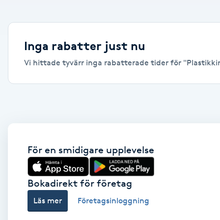
Alternativmedicin
Andningsmassage
Inga rabatter just nu
Vi hittade tyvärr inga rabatterade tider för "Plastikki
Ansiktslyft utan kirurgi
Aromamassage
Ashtanga Yoga
Ayurveda
För en smidigare upplevelse
Ayurvedisk Massage
Bokadirekt för företag
Läs mer
Företagsinloggning
Ansiktsbehandling djuprengörande
B