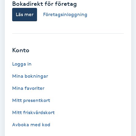
Bokadirekt för företag
Babylights
Läs mer
Företagsinloggning
Balayage
Bambumassage
Konto
Barber
Logga in
Mina bokningar
Barnklippning
Mina favoriter
BIAB
Mitt presentkort
Mitt friskvårdskort
Blowout
Avboka med kod
Bottenfärg