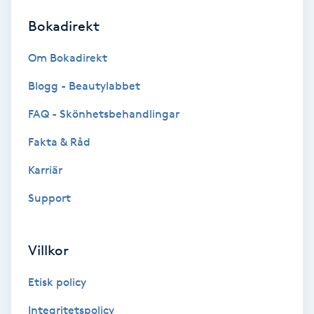
Bokadirekt
Brynformning
Om Bokadirekt
Brynfärgning
Blogg - Beautylabbet
Brynplockning
FAQ - Skönhetsbehandlingar
Fakta & Råd
Bröllopsuppsättning
C
Karriär
Support
Celluliter
Coachning
Villkor
Color correction
Etisk policy
Integritetspolicy