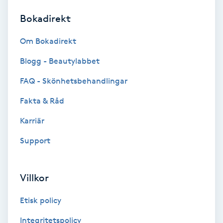
Bokadirekt
Brynformning
Om Bokadirekt
Brynfärgning
Blogg - Beautylabbet
Brynplockning
FAQ - Skönhetsbehandlingar
Fakta & Råd
Bröllopsuppsättning
C
Karriär
Support
Celluliter
Coachning
Villkor
Color correction
Etisk policy
Integritetspolicy