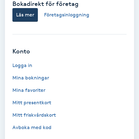
Bokadirekt för företag
Babylights
Läs mer
Företagsinloggning
Balayage
Bambumassage
Konto
Barber
Logga in
Mina bokningar
Barnklippning
Mina favoriter
BIAB
Mitt presentkort
Mitt friskvårdskort
Blowout
Avboka med kod
Bottenfärg