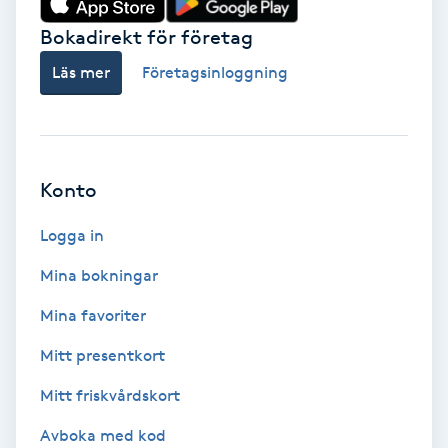
Bokadirekt för företag
Babylights
Läs mer
Företagsinloggning
Balayage
Bambumassage
Konto
Barber
Logga in
Barnklippning
Mina bokningar
BIAB
Mina favoriter
Mitt presentkort
Blowout
Mitt friskvårdskort
Bottenfärg
Avboka med kod