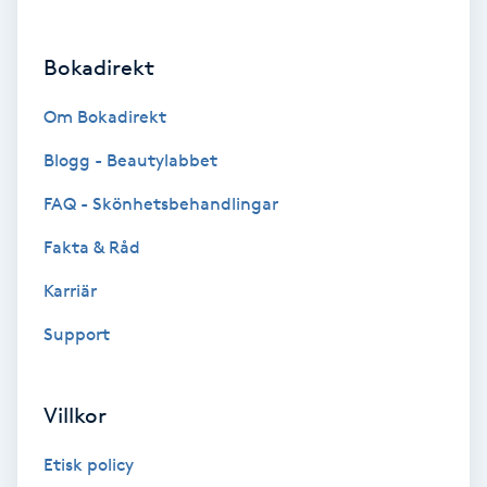
Brynformning
Bokadirekt
Brynfärgning
Om Bokadirekt
Brynplockning
Blogg - Beautylabbet
FAQ - Skönhetsbehandlingar
Bröllopsuppsättning
Fakta & Råd
C
Karriär
Celluliter
Support
Coachning
Villkor
Color correction
Etisk policy